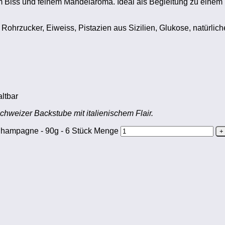
tem Biss und feinem Mandelaroma. Ideal als Begleitung zu einem 
ohrzucker, Eiweiss, Pistazien aus Sizilien, Glukose, natürlic
ltbar
chweizer Backstube mit italienischem Flair.
 Champagne - 90g - 6 Stück Menge