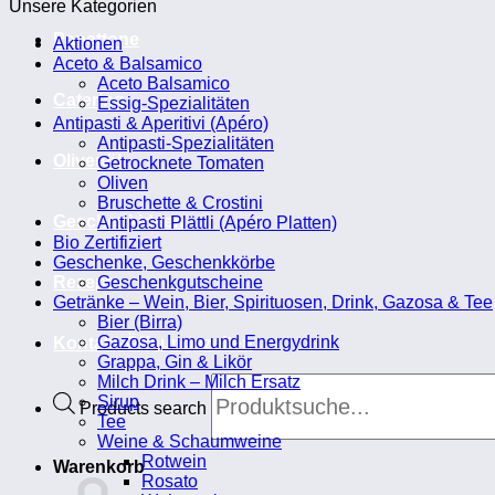
Unsere Kategorien
Panettone
Aktionen
Aceto & Balsamico
Aceto Balsamico
Catering
Essig-Spezialitäten
Antipasti & Aperitivi (Apéro)
Antipasti-Spezialitäten
Olivenöl
Getrocknete Tomaten
Oliven
Bruschette & Crostini
Geschenkideen
Antipasti Plättli (Apéro Platten)
Bio Zertifiziert
Geschenke, Geschenkkörbe
Rezepte
Geschenkgutscheine
Getränke – Wein, Bier, Spirituosen, Drink, Gazosa & Tee
Bier (Birra)
Gazosa, Limo und Energydrink
Kontakt-Öffnungszeiten
Grappa, Gin & Likör
Milch Drink – Milch Ersatz
Sirup
Products search
Tee
Weine & Schaumweine
Rotwein
Warenkorb
Rosato