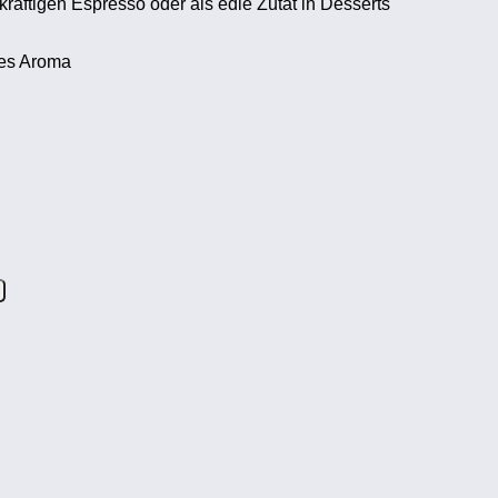
kräftigen Espresso oder als edle Zutat in Desserts
hes Aroma