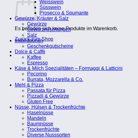
Weisswein
Süsswein
Prosecco & Spumante
Gewürze, Kräuter & Salz
Gewürze
Es befinden sich keine Produkte im Warenkorb.
Gewürzmischungen
Salz
Zurück zum Shop
Inspirationen
Geschenkgutscheine
Dolce & Caffè
Kaffee
Espresso
Käse & Milch Spezialitäten – Formaggi & Latticini
Pecorino
Burrata, Mozzarella & Co.
Mehl & Pizza
Passata für Pizza
Pizzaöl & Gewürze
Gluten Free
Nüsse, Hülsen & Trockenfrüchte
Haselnüsse
Mandeln
Baumnüsse
Trockenfrüchte
Diverse Nusssorten