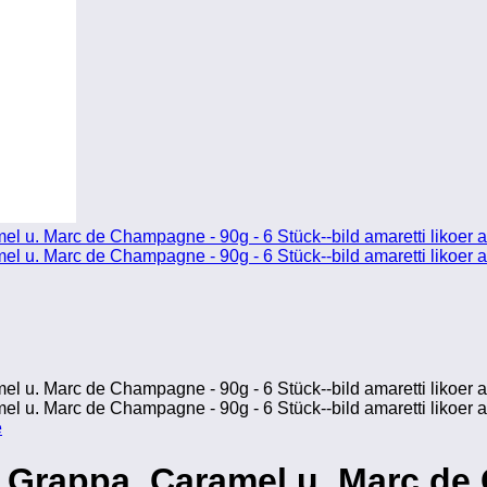
è
– Grappa, Caramel u. Marc d