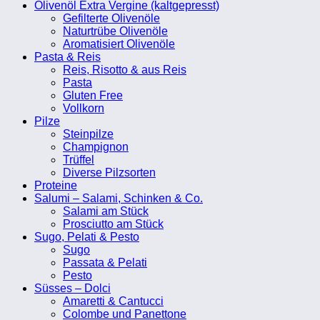
Olivenöl Extra Vergine (kaltgepresst)
Gefilterte Olivenöle
Naturtrübe Olivenöle
Aromatisiert Olivenöle
Pasta & Reis
Reis, Risotto & aus Reis
Pasta
Gluten Free
Vollkorn
Pilze
Steinpilze
Champignon
Trüffel
Diverse Pilzsorten
Proteine
Salumi – Salami, Schinken & Co.
Salami am Stück
Prosciutto am Stück
Sugo, Pelati & Pesto
Sugo
Passata & Pelati
Pesto
Süsses – Dolci
Amaretti & Cantucci
Colombe und Panettone