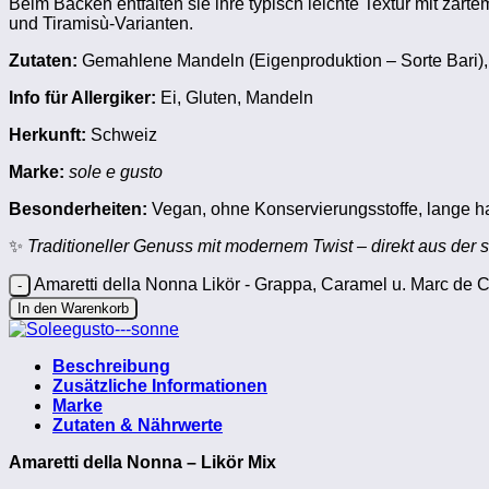
Beim Backen entfalten sie ihre typisch leichte Textur mit zar
und Tiramisù-Varianten.
Zutaten:
Gemahlene Mandeln (Eigenproduktion – Sorte Bari), R
Info für Allergiker:
Ei, Gluten, Mandeln
Herkunft:
Schweiz
Marke:
sole e gusto
Besonderheiten:
Vegan, ohne Konservierungsstoffe, lange ha
✨
Traditioneller Genuss mit modernem Twist – direkt aus der s
Amaretti della Nonna Likör - Grappa, Caramel u. Marc de
In den Warenkorb
Beschreibung
Zusätzliche Informationen
Marke
Zutaten & Nährwerte
Amaretti della Nonna – Likör Mix