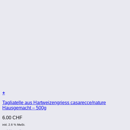
+
Tagliatelle aus Hartweizengriess casarecce/nature
Hausgemacht – 500g
6.00
CHF
inkl. 2.6 % MwSt.