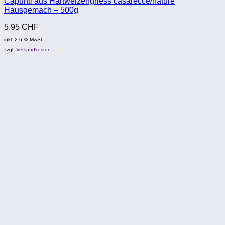
Capunti aus Hartweizengriess casarecce/nature
Hausgemach – 500g
5.95
CHF
inkl. 2.6 % MwSt.
zzgl.
Versandkosten