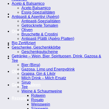
Aceto & Balsamico
Aceto Balsamico
Essig-Spezialitäten
Antipasti & Aperitivi (Apéro)
Antipasti-Spezialitäten
Getrocknete Tomaten
Oliven
Onlineshop
Bruschette & Crostini
Antipasti Plättli (Apéro Platten)
Bio Zertifiziert
Panettone
Geschenke, Geschenkkörbe
Geschenkgutscheine
Getränke – Wein, Bier, Spirituosen, Drink, Gazosa &
Catering
Tee
Bier (Birra)
Gazosa, Limo und Energydrink
Olivenöl
Grappa, Gin & Likör
Milch Drink – Milch Ersatz
Sirup
Geschenkideen
Tee
Weine & Schaumweine
Rotwein
Rezepte
Rosato
Weisswein
Süsswein