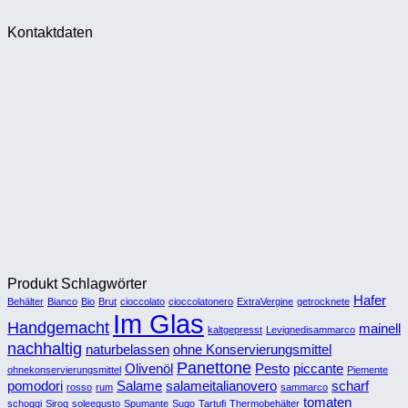
Kontaktdaten
Produkt Schlagwörter
Hafer
Behälter
Bianco
Bio
Brut
cioccolato
cioccolatonero
ExtraVergine
getrocknete
Im Glas
Handgemacht
mainell
kaltgepresst
Levignedisammarco
nachhaltig
naturbelassen
ohne Konservierungsmittel
Panettone
Olivenöl
Pesto
piccante
ohnekonservierungsmittel
Piemente
pomodori
Salame
salameitalianovero
scharf
rosso
rum
sammarco
tomaten
schoggi
Siroq
soleegusto
Spumante
Sugo
Tartufi
Thermobehälter