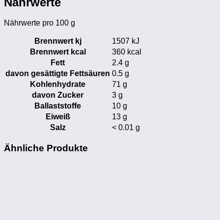
Nährwerte
Nährwerte pro 100 g
Brennwert kj
1507
kJ
Brennwert kcal
360
kcal
Fett
2.4
g
davon
gesättigte Fettsäuren
0.5
g
Kohlenhydrate
71
g
davon
Zucker
3
g
Ballaststoffe
10
g
Eiweiß
13
g
Salz
< 0.01
g
Ähnliche Produkte