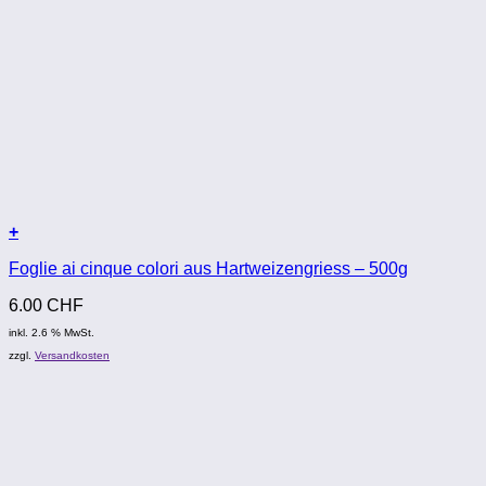
+
Foglie ai cinque colori aus Hartweizengriess – 500g
6.00
CHF
inkl. 2.6 % MwSt.
zzgl.
Versandkosten