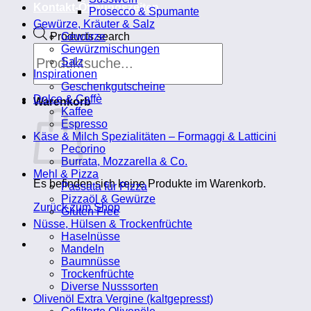
Kontakt-Öffnungszeiten
Prosecco & Spumante
Gewürze, Kräuter & Salz
Products search
Gewürze
Gewürzmischungen
Salz
Inspirationen
Geschenkgutscheine
Dolce & Caffè
Warenkorb
Kaffee
Espresso
Käse & Milch Spezialitäten – Formaggi & Latticini
Pecorino
Burrata, Mozzarella & Co.
Mehl & Pizza
Es befinden sich keine Produkte im Warenkorb.
Passata für Pizza
Pizzaöl & Gewürze
Zurück zum Shop
Gluten Free
Nüsse, Hülsen & Trockenfrüchte
Haselnüsse
Mandeln
Baumnüsse
Trockenfrüchte
Diverse Nusssorten
Olivenöl Extra Vergine (kaltgepresst)