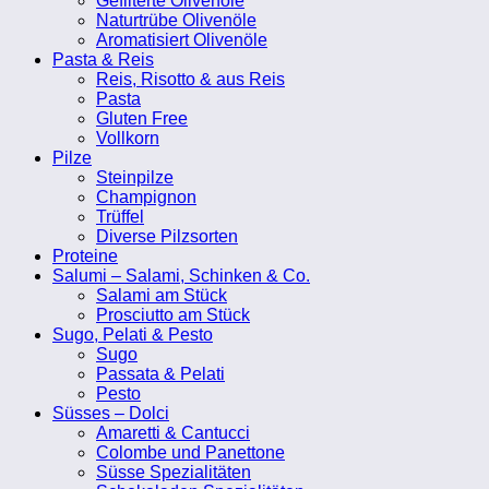
Gefilterte Olivenöle
Naturtrübe Olivenöle
Aromatisiert Olivenöle
Pasta & Reis
Reis, Risotto & aus Reis
Pasta
Gluten Free
Vollkorn
Pilze
Steinpilze
Champignon
Trüffel
Diverse Pilzsorten
Proteine
Salumi – Salami, Schinken & Co.
Salami am Stück
Prosciutto am Stück
Sugo, Pelati & Pesto
Sugo
Passata & Pelati
Pesto
Süsses – Dolci
Amaretti & Cantucci
Colombe und Panettone
Süsse Spezialitäten