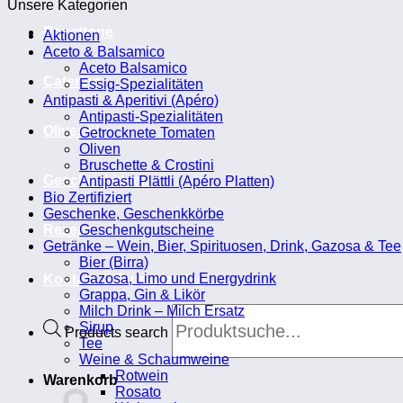
Unsere Kategorien
Panettone
Aktionen
Aceto & Balsamico
Aceto Balsamico
Catering
Essig-Spezialitäten
Antipasti & Aperitivi (Apéro)
Antipasti-Spezialitäten
Olivenöl
Getrocknete Tomaten
Oliven
Bruschette & Crostini
Geschenkideen
Antipasti Plättli (Apéro Platten)
Bio Zertifiziert
Geschenke, Geschenkkörbe
Rezepte
Geschenkgutscheine
Getränke – Wein, Bier, Spirituosen, Drink, Gazosa & Tee
Bier (Birra)
Gazosa, Limo und Energydrink
Kontakt-Öffnungszeiten
Grappa, Gin & Likör
Milch Drink – Milch Ersatz
Sirup
Products search
Tee
Weine & Schaumweine
Rotwein
Warenkorb
Rosato