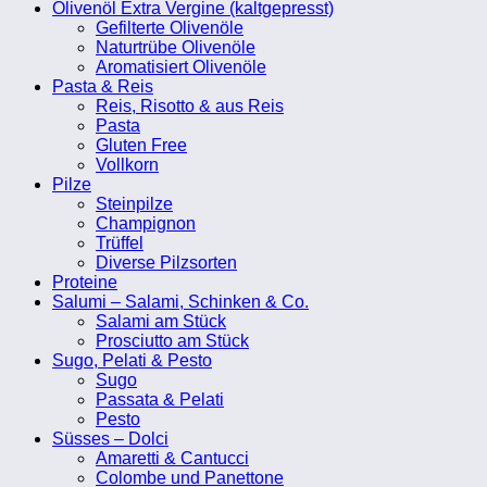
Olivenöl Extra Vergine (kaltgepresst)
Gefilterte Olivenöle
Naturtrübe Olivenöle
Aromatisiert Olivenöle
Pasta & Reis
Reis, Risotto & aus Reis
Pasta
Gluten Free
Vollkorn
Pilze
Steinpilze
Champignon
Trüffel
Diverse Pilzsorten
Proteine
Salumi – Salami, Schinken & Co.
Salami am Stück
Prosciutto am Stück
Sugo, Pelati & Pesto
Sugo
Passata & Pelati
Pesto
Süsses – Dolci
Amaretti & Cantucci
Colombe und Panettone