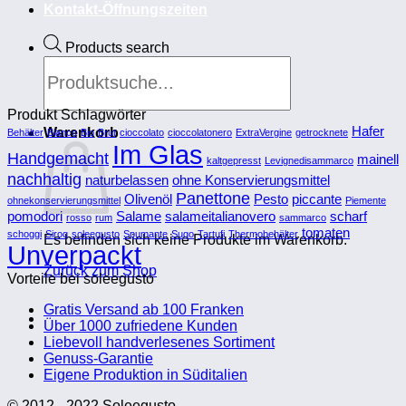
Kontakt-Öffnungszeiten
Products search
Produkt Schlagwörter
Hafer
Warenkorb
Behälter
Bianco
Bio
Brut
cioccolato
cioccolatonero
ExtraVergine
getrocknete
Im Glas
Handgemacht
mainell
kaltgepresst
Levignedisammarco
nachhaltig
naturbelassen
ohne Konservierungsmittel
Panettone
Olivenöl
Pesto
piccante
ohnekonservierungsmittel
Piemente
pomodori
Salame
salameitalianovero
scharf
rosso
rum
sammarco
tomaten
schoggi
Siroq
soleegusto
Spumante
Sugo
Tartufi
Thermobehälter
Es befinden sich keine Produkte im Warenkorb.
Unverpackt
Zurück zum Shop
Vorteile bei soleegusto
Gratis Versand ab 100 Franken
Über 1000 zufriedene Kunden
Liebevoll handverlesenes Sortiment
Genuss-Garantie
Eigene Produktion in Süditalien
© 2012 - 2022 Soleegusto